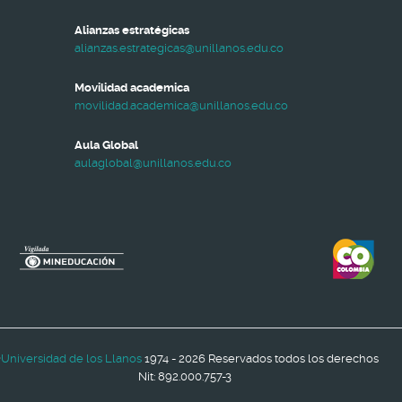
Alianzas estratégicas
alianzas.estrategicas@unillanos.edu.co
Movilidad academica
movilidad.academica@unillanos.edu.co
Aula Global
aulaglobal@unillanos.edu.co
©
Universidad de los Llanos
1974 - 2026 Reservados todos los derechos
Nit: 892.000.757-3