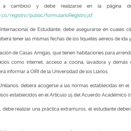
o a cambios) y debe realizarse en la página de
.co/registro/public/formularioRegistro.jsf
nternacional de Estudiante, debe asegurarse en cuales clí
berá tener las mismas fechas de los tiquetes aéreos de ida y
mación de Casas Amigas, que tienen habitaciones para arrenda
cios como internet, acceso a cocina, lavadora y demás e
á informar a OIRI de la Universidad de los Llanos.
nillanos, deberá acogerse a las normas establecidas en el
os establecidos en el Artículo 15 del Acuerdo Académico 01
s, debe realizar una práctica extramuros, el estudiante deber