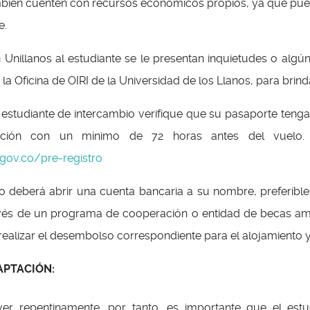
ambién cuenten con recursos económicos propios, ya que pue
e.
 Unillanos al estudiante se le presentan inquietudes o algú
 la Oficina de OIRI de la Universidad de los Llanos, para bri
l estudiante de intercambio verifique que su pasaporte tenga
ción con un mínimo de 72 horas antes del vuelo. E
gov.co/pre-registro
mbio deberá abrir una cuenta bancaria a su nombre, preferi
vés de un programa de cooperación o entidad de becas ampl
realizar el desembolso correspondiente para el alojamiento 
APTACIÓN:
over repentinamente, por tanto, es importante que el es