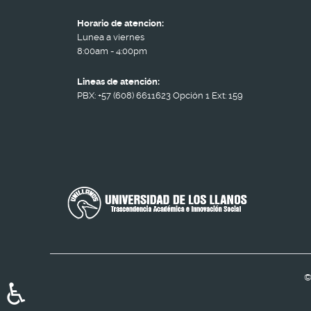
Horario de atencion:
Lunea a viernes
8:00am - 4:00pm
Lineas de atención:
PBX: +57 (608) 6611623 Opción 1 Ext: 159
♿