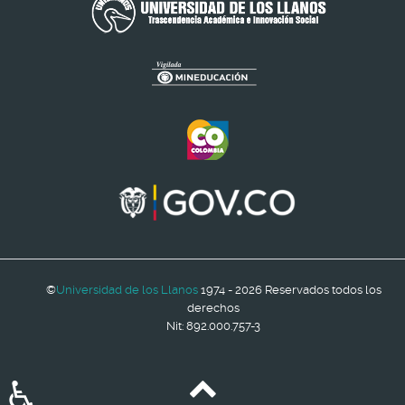
©
Universidad de los Llanos
1974 - 2026 Reservados todos los
derechos
Nit: 892.000.757-3
♿