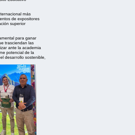
nternacional más
ientos de expositores
ción superior
ndamental para ganar 
ue trasciendan las 
lizar ante la academia
rme potencial de la
l desarrollo sostenible, 