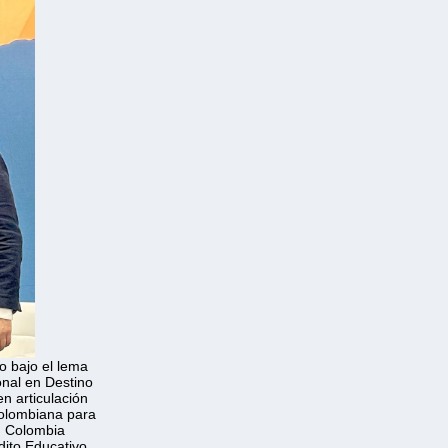
o bajo el lema 
onal en Destino
n articulación 
olombiana para 
n Colombia 
dito Educativo