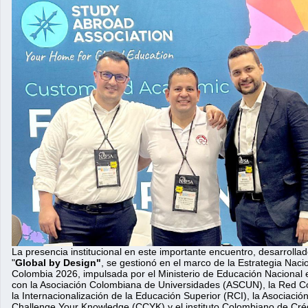
La presencia institucional en este importante encuentro, desarrollad
"
Global by Design"
, se gestionó en el marco de la Estrategia Naci
Colombia 2026, impulsada por el Ministerio de Educación Nacional e
con la Asociación Colombiana de Universidades (ASCUN), la Red C
la Internacionalización de la Educación Superior (RCI), la Asociació
Challenge Your Knowledge (CCYK) y el instituto Colombiano de Cré